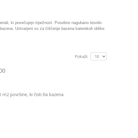
riali, ki povečujejo trpežnost. Posebno nagubano tesnilo
e bazena.
Ustvarjeni
so za čiščenje bazena katerekoli oblike
Pokaži:
00
m2 površine, ki čisti tla bazena.