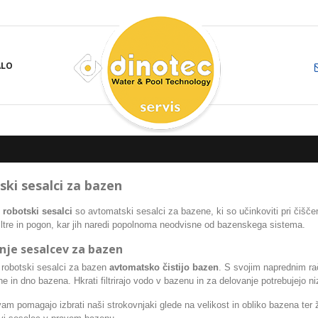
ALO
ki sesalci za bazen
 robotski sesalci
so avtomatski sesalci za bazene,
ki so učinkoviti pri čišč
filtre in pogon, kar jih naredi popolnoma neodvisne od bazenskega sistema.
nje sesalcev za bazen
robotski sesalci za bazen
a
vtomatsko čistijo bazen
. S svojim naprednim r
ne in dno bazena. Hkrati filtrirajo vodo v bazenu
in z
a delovanje potrebujejo n
am pomagajo izbrati naši strokovnjaki glede na velikost in obliko bazena ter 