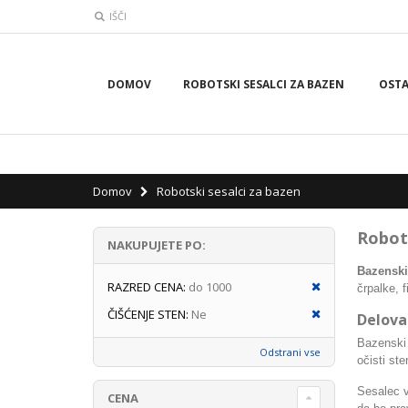
IŠČI
DOMOV
ROBOTSKI SESALCI ZA BAZEN
OST
Domov
Robotski sesalci za bazen
Robots
NAKUPUJETE PO:
Bazenski
RAZRED CENA:
do 1000
črpalke, 
ČIŠĆENJE STEN:
Ne
Delova
Bazenski 
Odstrani vse
očisti ste
Sesalec v
CENA