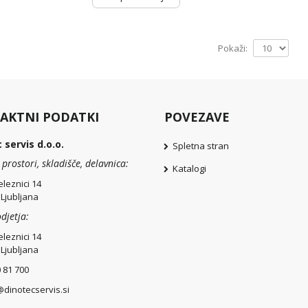
Pokaži:
AKTNI PODATKI
POVEZAVE
 servis d.o.o.
Spletna stran
 prostori, skladišče, delavnica:
Katalogi
eleznici 14
 Ljubljana
djetja:
eleznici 14
 Ljubljana
0 81 700
@dinotecservis.si