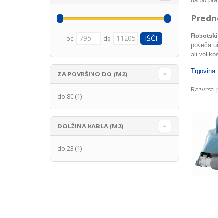
da bo pra
Predno
Robotski
od
do
poveča uč
ali velikos
Trgovina 
ZA POVRŠINO DO (M2)
Razvrsti 
do 80
(1)
DOLŽINA KABLA (M2)
do 23
(1)