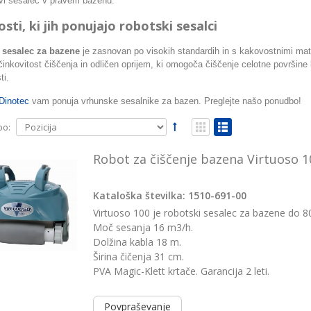
vi sesalec v pravem bazenu.
sti, ki jih ponujajo robotski sesalci
 sesalec za bazene
je zasnovan po visokih standardih in s kakovostnimi mate
inkovitost čiščenja in odličen oprijem, ki omogoča čiščenje celotne površin
ti.
Dinotec
vam ponuja vrhunske sesalnike za bazen. Preglejte našo ponudbo!
po:
Robot za čiščenje bazena Virtuoso 1
Kataloška številka: 1510-691-00
Virtuoso 100 je robotski sesalec za bazene do 80 
Moč sesanja 16 m3/h.
Dolžina kabla 18 m.
Širina čičenja 31 cm.
PVA Magic-Klett krtače. Garancija 2 leti.
Povpraševanje