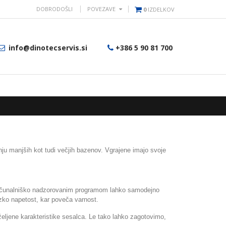
DOBRODOŠLI
POVEZAVE
0
IZDELKOV
info@dinotecservis.si
+386 5 90 81 700
enju manjših kot tudi večjih bazenov. Vgrajene imajo svoje
ačunalniško nadzorovanim programom lahko samodejno
izko napetost, kar poveča varnost.
željene karakteristike sesalca. Le tako lahko zagotovimo,