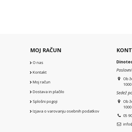
MOJ RAČUN
KONT
Dinotec
O nas
Poslovni
Kontakt
Ob ž
Moj račun
1000
Dostava in plačilo
Sedež po
Splošni pogoji
Ob ž
1000
Izjava o varovanju osebnih podatkov
05 9
info