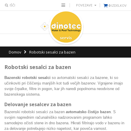
IŠČI
POVEZAVE
0
IZDELKOV
Domov
Robotski sesalci za bazen
Robotski sesalci za bazen
Bazenski robotski sesalci
so avtomatski sesalci za bazene,
ki so
učinkoviti pri čiščenju manjših kot tudi večjih bazenov. Vgrajene imajo
svoje črpalke, filtre in pogon, kar jih naredi popolnoma neodvisne od
bazenskega sistema.
Delovanje sesalcev za bazen
Bazenski robotski sesalci za bazen
a
vtomatsko čistijo bazen
. S
svojim naprednim računalniško nadzorovanim programom lahko
samodejno očisti stene in dno bazena. Hkrati filtrirajo vodo v bazenu
in
z
a delovanje potrebujejo nizko napetost, kar poveča varnost.