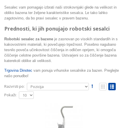
Sesalec vam pomagajo izbrati naši strokovnjaki glede na velikost in
obliko bazena ter željene karakteristike sesalca. Le tako lahko
zagotovimo, da bo pravi sesalec v pravem bazenu.
Prednosti, ki jih ponujajo robotski sesalci
Robotski sesalec za bazene
je zasnovan po visokih standardih in s
kakovostnimi materiali, ki povečujejo trpežnost. Posebno nagubano
tesnilo poveča učinkovitost čiščenja in odličen oprijem, ki omogoča
čiščenje celotne površine bazena.
Ustvarjeni
so za čiščenje bazena
katerekoli oblike ali velikosti.
Trgovina Dinotec
vam ponuja vrhunske sesalnike za bazen. Preglejte
našo ponudbo!
Razvrsti po:
Pokaži: