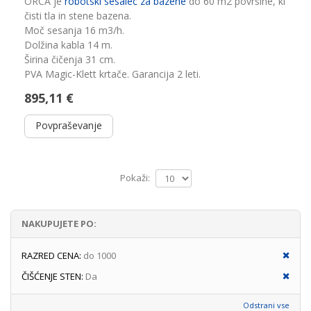
ORCA je
robotski sesalec za bazene
do 60 m2 površine, ki
čisti tla in stene bazena.
Moč sesanja 16 m3/h.
Dolžina kabla 14 m.
Širina čičenja 31 cm.
PVA Magic-Klett krtače. Garancija 2 leti.
895,11 €
Povpraševanje
Pokaži:
NAKUPUJETE PO:
RAZRED CENA:
do 1000
ČIŠĆENJE STEN:
Da
Odstrani vse